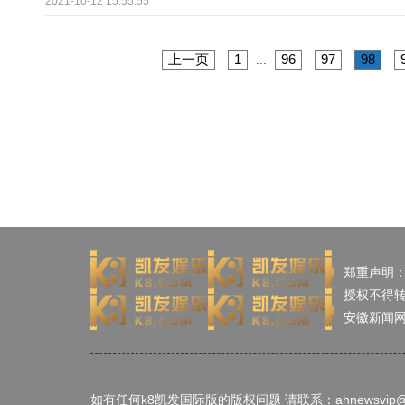
2021-10-12 15:55:55
上一页
1
96
97
98
...
郑重声明
授权不得
安徽新闻
如有任何k8凯发国际版的版权问题 请联系：
ahnewsvip