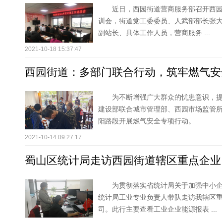
近日，西园街道营商服务部召开西园
训会，街道党工委委员、人武部部长张
副站长、具体工作人员，营商服务 ...
2021-10-18 15:37:47
西园街道：多部门联合行动，筑牢燃气安
为不断增强广大群众的忧患意识，提
建设部联合城市管理部、西园市场监管
阳路段开展燃气安全专项行动。
2021-10-14 09:27:17
蜀山区统计局走访西园街道辖区重点企业
为贯彻落实省统计局关于加强中小
统计局工业专业负责人带队走访我辖区
司。此行主要查看工业企业能源报表 ...