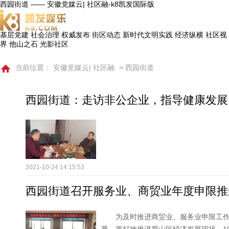
西园街道 —— 安徽党媒云| 社区融-k8凯发国际版
基层党建
社会治理
权威发布
街区动态
新时代文明实践
经济纵横
社区视
界
他山之石
光影社区
当前位置：
安徽党媒云| 社区融
> 西园街道
西园街道：走访非公企业，指导健康发展
2021-10-24 14:15:53
西园街道召开服务业、商贸业年度申限推
为及时推进商贸业、服务业申限工