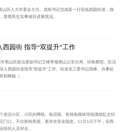
肥蜀山区人大常委会主任、党组书记沈成富一行莅临西园街道，指
，督查民生实事项目进展情况。
西园街 指导“双提升”工作
合肥市蜀山区政法委副书记王峰带领蜀山公安分局、区检察院、区法
深入西园街道指导“双提升”工作。街道党工委书记高峰、办事处
和网格（ ...
个老旧小区，小区的网线、电话线、有线电视线等线缆错乱交织
元门口，不仅影响美观，更存在安全隐患。11月1日下午，岳西
组织人员对岳...