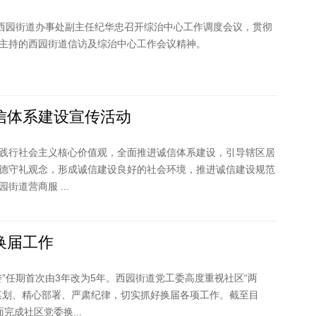
，西园街道办事处副主任纪华忠召开综治中心工作调度会议，贯彻
主持的西园街道信访及综治中心工作会议精神。
信体系建设宣传活动
践行社会主义核心价值观，全面推进诚信体系建设，引导辖区居
德守礼观念，形成诚信建设良好的社会环境，推进诚信建设规范
街道营商服 ...
换届工作
委”任期首次由3年改为5年。西园街道党工委高度重视社区“两
谋划、精心部署、严肃纪律，切实抓好换届各项工作。截至目
完成社区党委换...