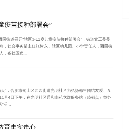
儿童疫苗接种部署会”
西园街道召开“辖区3-11岁儿童疫苗接种部署会”，街道党工委委
燕，社会事务部主任张树东，辖区幼儿园、小学责任人，西园街
，各社区负...
为天”，合肥市蜀山区西园街道光明社区为弘扬邻里团结友爱、互
11月4日下午，在光明社区通和南苑党群服务站（睦邻点）举办
活...
员教育走实走心