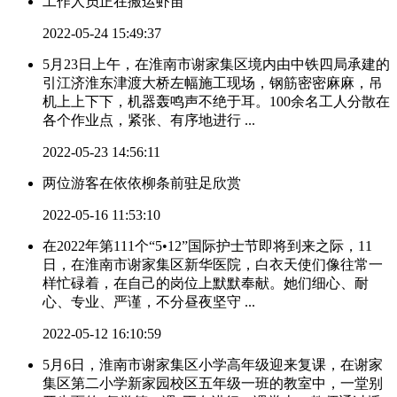
工作人员正在搬运虾苗
2022-05-24 15:49:37
5月23日上午，在淮南市谢家集区境内由中铁四局承建的
引江济淮东津渡大桥左幅施工现场，钢筋密密麻麻，吊
机上上下下，机器轰鸣声不绝于耳。100余名工人分散在
各个作业点，紧张、有序地进行 ...
2022-05-23 14:56:11
两位游客在依依柳条前驻足欣赏
2022-05-16 11:53:10
​在2022年第111个“5•12”国际护士节即将到来之际，11
日，在淮南市谢家集区新华医院，白衣天使们像往常一
样忙碌着，在自己的岗位上默默奉献。她们细心、耐
心、专业、严谨，不分昼夜坚守 ...
2022-05-12 16:10:59
5月6日，淮南市谢家集区小学高年级迎来复课，在谢家
集区第二小学新家园校区五年级一班的教室中，一堂别