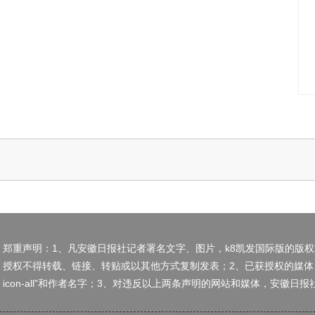
郑重声明：1、凡安徽日报社记者署名文字、图片，k8凯发国际版的版
授权不得转载、链接、转贴或以其他方式复制发表；2、已获授权的媒体
icon-all”和作者名字；3、对违反以上两条声明的网站和媒体，安徽