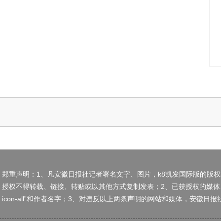
郑重声明：1、凡安徽日报社记者署名文字、图片，k8凯发国际版的版
授权不得转载、链接、转贴或以其他方式复制发表；2、已获授权的媒体
icon-all”和作者名字；3、对违反以上两条声明的网站和媒体，安徽