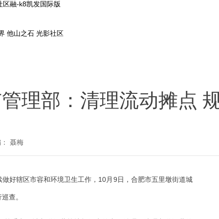
区融-k8凯发国际版
界
他山之石
光影社区
管理部：清理流动摊点 
： 聂梅
做好辖区市容和环境卫生工作，10月9日，合肥市五里墩街道城
行巡查。