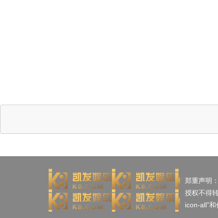
郑重声明
授权不得
icon-