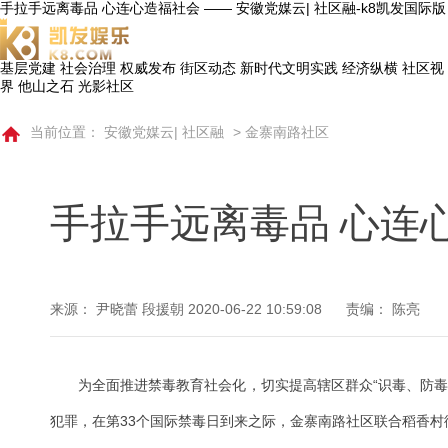
手拉手远离毒品 心连心造福社会 —— 安徽党媒云| 社区融-k8凯发国际版
基层党建
社会治理
权威发布
街区动态
新时代文明实践
经济纵横
社区视
界
他山之石
光影社区
当前位置：
安徽党媒云| 社区融
>
金寨南路社区
手拉手远离毒品 心连
来源： 尹晓蕾 段援朝
2020-06-22 10:59:08
责编： 陈亮
为全面推进禁毒教育社会化，切实提高辖区群众“识毒、防毒
犯罪，在第33个国际禁毒日到来之际，金寨南路社区联合稻香村