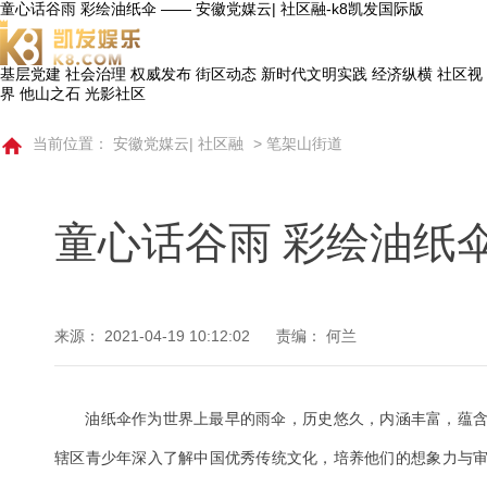
童心话谷雨 彩绘油纸伞 —— 安徽党媒云| 社区融-k8凯发国际版
基层党建
社会治理
权威发布
街区动态
新时代文明实践
经济纵横
社区视
界
他山之石
光影社区
当前位置：
安徽党媒云| 社区融
>
笔架山街道
童心话谷雨 彩绘油纸
来源：
2021-04-19 10:12:02
责编： 何兰
​油纸伞作为世界上最早的雨伞，历史悠久，内涵丰富，蕴
辖区青少年深入了解中国优秀传统文化，培养他们的想象力与