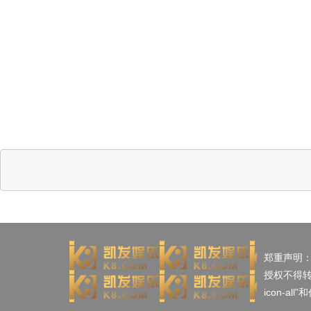
郑重声明
授权不得
icon-