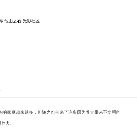
界
他山之石
光影社区
家
兰
物狗的家庭越来越多，但随之也带来了许多因为养犬带来不文明的
明养犬。