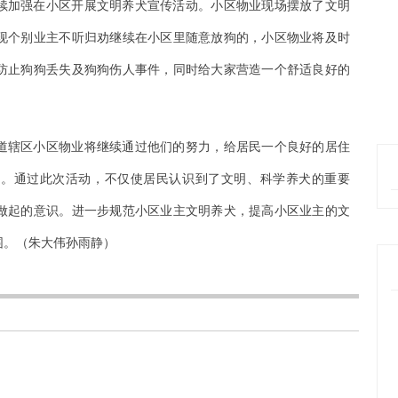
续加强在小区开展文明养犬宣传活动。小区物业现场摆放了文明
现个别业主不听归劝继续在小区里随意放狗的，小区物业将及时
防止狗狗丢失及狗狗伤人事件，同时给大家营造一个舒适良好的
道辖区小区物业将继续通过他们的努力，给居民一个良好的居住
盾。通过此次活动，不仅使居民认识到了文明、科学养犬的重要
做起的意识。进一步规范小区业主文明养犬，提高小区业主的文
围。（朱大伟孙雨静）