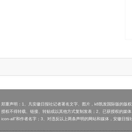
郑重声明：1、凡安徽日报社记者署名文字、图片，k8凯发国际版的版
授权不得转载、链接、转贴或以其他方式复制发表；2、已获授权的媒体
icon-all”和作者名字；3、对违反以上两条声明的网站和媒体，安徽