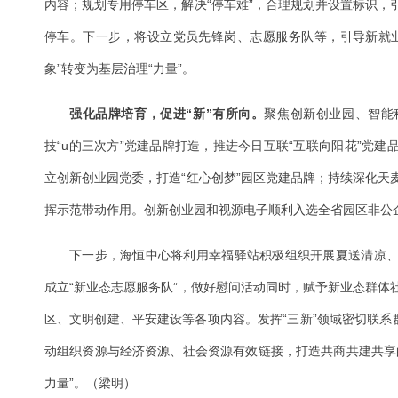
内容；规划专用停车区，解决“停车难”，合理规划并设置标识，
停车。下一步，将设立党员先锋岗、志愿服务队等，引导新就
象”转变为基层治理“力量”。
强化品牌培育，促进“新”有所向。
聚焦创新创业园、智能
技“u的三次方”党建品牌打造，推进今日互联“互联向阳花”党建品
立创新创业园党委，打造“红心创梦”园区党建品牌；持续深化天
挥示范带动作用。创新创业园和视源电子顺利入选全省园区非公
下一步，海恒中心将利用幸福驿站积极组织开展夏送清凉
成立“新业态志愿服务队”，做好慰问活动同时，赋予新业态群体
区、文明创建、平安建设等各项内容。发挥“三新”领域密切联系
动组织资源与经济资源、社会资源有效链接，打造共商共建共享
力量”。（梁明）