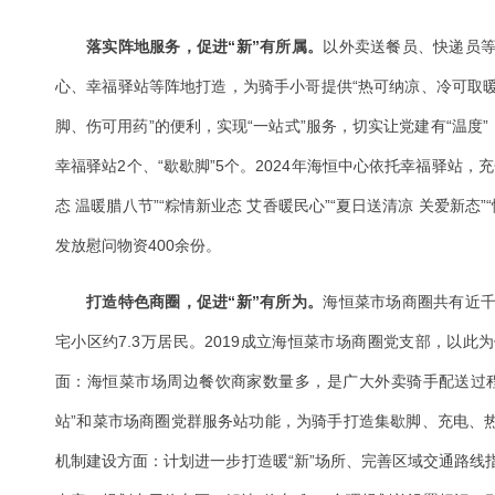
落实阵地服务，促进“新”有所属。
以外卖送餐员、快递员
心、幸福驿站等阵地打造，为骑手小哥提供“热可纳凉、冷可取
脚、伤可用药”的便利，实现“一站式”服务，切实让党建有“温度
幸福驿站2个、“歇歇脚”5个。2024年海恒中心依托幸福驿站
态 温暖腊八节”“粽情新业态 艾香暖民心”“夏日送清凉 关爱新态
发放慰问物资400余份。
打造特色商圈，促进“新”有所为。
海恒菜市场商圈共有近
宅小区约7.3万居民。2019成立海恒菜市场商圈党支部，以
面：海恒菜市场周边餐饮商家数量多，是广大外卖骑手配送过
站”和菜市场商圈党群服务站功能，为骑手打造集歇脚、充电、热
机制建设方面：计划进一步打造暖“新”场所、完善区域交通路线