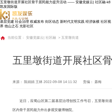
五里墩街道开展社区骨干居民能力提升活动 —— 安徽党媒云| 社区融-k8
凯发国际版
基层党建
社会治理
权威发布
街区动态
新时代文明实践
经济纵横
社区视
界
他山之石
光影社区
当前位置：
安徽党媒云| 社区融
>
五里墩街道
五里墩街道开展社区
来源： 陈娟娟 王林
2022-09-08 14:11:32
责编： 聂梅
近日，应蜀山区第二届基层治理创投工作号召，五里墩街
区内骨干居民能力外出参观安徽博物院。