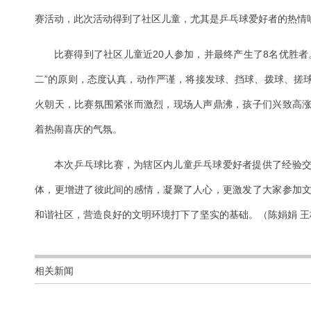
赛活动，此次活动得到了社区儿童，尤其是乒乓球爱好者的热情
比赛得到了社区儿童近20人参加，并最终产生了8名优胜者
二”的原则，态度认真，动作严谨，将接发球、挡球、拨球、搓
火朝天，比赛氛围紧张而激烈，现场人声鼎沸，孩子们兴致高
着热闹喜庆的气氛。
本次乒乓球比赛，为辖区内儿童乒乓球爱好者提供了经验
体，更增进了彼此间的感情，凝聚了人心，更激发了大家参加
和谐社区，营造良好的文明环境打下了坚实的基础。（陈娟娟 王
相关新闻