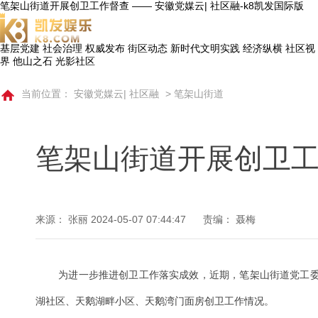
笔架山街道开展创卫工作督查 —— 安徽党媒云| 社区融-k8凯发国际版
基层党建
社会治理
权威发布
街区动态
新时代文明实践
经济纵横
社区视
界
他山之石
光影社区
当前位置：
安徽党媒云| 社区融
>
笔架山街道
笔架山街道开展创卫
来源： 张丽
2024-05-07 07:44:47
责编： 聂梅
为进一步推进创卫工作落实成效，近期，笔架山街道党工
湖社区、天鹅湖畔小区、天鹅湾门面房创卫工作情况。