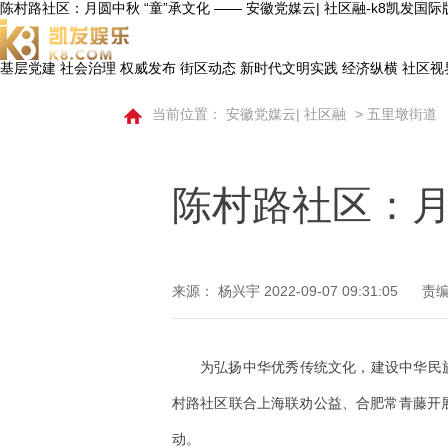
陈村路社区：月圆中秋 “童”承文化 —— 安徽党媒云| 社区融-k8凯发国际
基层党建
社会治理
权威发布
街区动态
新时代文明实践
经济纵横
社区视
当前位置：
安徽党媒云| 社区融
>
五里墩街道
陈村路社区：月
来源： 杨兴宇
2022-09-07 09:31:05
责编
为弘扬中华优秀传统文化，建设中华民
村路社区联合上海联劝公益、合肥常青藤开展
动。