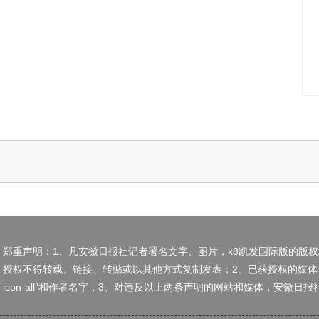
郑重声明：1、凡安徽日报社记者署名文字、图片，k8凯发国际版的版
授权不得转载、链接、转贴或以其他方式复制发表；2、已获授权的媒体
icon-all”和作者名字；3、对违反以上两条声明的网站和媒体，安徽