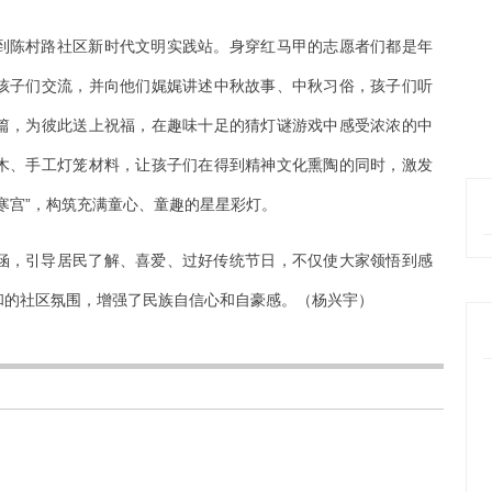
到陈村路社区新时代文明实践站。身穿红马甲的志愿者们都是年
孩子们交流，并向他们娓娓讲述中秋故事、中秋习俗，孩子们听
篇，为彼此送上祝福，在趣味十足的猜灯谜游戏中感受浓浓的中
木、手工灯笼材料，让孩子们在得到精神文化熏陶的同时，激发
寒宫”，构筑充满童心、童趣的星星彩灯。
涵，引导居民了解、喜爱、过好传统节日，不仅使大家领悟到感
和的社区氛围，增强了民族自信心和自豪感。（杨兴宇）