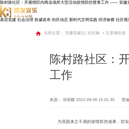
陈村路社区：开展辖区内商业场所大型活动疫情防控督查工作 —— 安徽党媒
基层党建
社会治理
权威发布
街区动态
新时代文明实践
经济纵横
社区视
当前位置：
安徽党媒云| 社区融
>
五里墩街道
陈村路社区：
工作
来源： 张雨蝶
2022-09-06 15:01:35
责编
为巩固来之不易的疫情防控成果，切