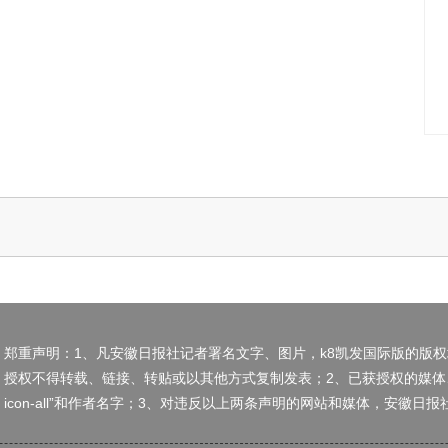
郑重声明：1、凡安徽日报社记者署名文字、图片，k8凯发国际版的版
授权不得转载、链接、转贴或以其他方式复制发表；2、已获授权的媒体
icon-all”和作者名字；3、对违反以上两条声明的网站和媒体，安徽