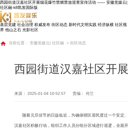
西园街道汉嘉社区开展烟花爆竹禁燃禁放巡查宣传活动 —— 安徽党媒云|
社区融-k8凯发国际版
基层党建
社会治理
权威发布
街区动态
新时代文明实践
经济纵横
社区视
界
他山之石
光影社区
当前位置：
安徽党媒云| 社区融
>
街区动态
西园街道汉嘉社区开
来源：
2025-01-04 10:52:57
责编： 何兰
随着元旦佳节的日益临近，为确保辖区居民度过一个安定
汉嘉社区积极行动，组织工作人员分组分区域进行巡逻，全面