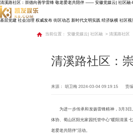
清溪路社区：崇德向善学雷锋 敬老爱老共陪伴 —— 安徽党媒云| 社区融-
基层党建
社会治理
权威发布
街区动态
新时代文明实践
经济纵横
社区视
当前位置：
安徽党媒云| 社区融
>
清溪路社区
清溪路社区：崇
来源： 胡卫梅
2024-03-04 09:19:15
责编
为进一步传承和发扬雷锋精神，3月3
体协、蜀山区阳光家园托管中心“暖阳清溪 七
老爱老共陪伴”活动。