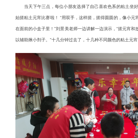
当天下午三点，每位小朋友选择了自己喜欢色系的粘土坐
始搓粘土元宵比赛啦！ “用双手，这样搓，搓得圆圆的，像小元
在面前的小盒子里！”刘景美老师一边讲解一边演示，“搓元宵和
以辅助揪小剂子。”十几分钟过去了，十几种不同颜色的粘土元