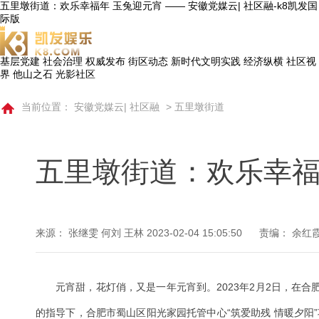
五里墩街道：欢乐幸福年 玉兔迎元宵 —— 安徽党媒云| 社区融-k8凯发国
际版
基层党建
社会治理
权威发布
街区动态
新时代文明实践
经济纵横
社区视
界
他山之石
光影社区
当前位置：
安徽党媒云| 社区融
>
五里墩街道
五里墩街道：欢乐幸福
来源： 张继雯 何刘 王林
2023-02-04 15:05:50
责编： 余红
元宵甜，花灯俏，又是一年元宵到。2023年2月2日，在
的指导下，合肥市蜀山区阳光家园托管中心“筑爱助残 情暖夕阳