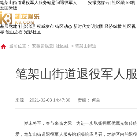
笔架山街道退役军人服务站慰问退役军人 —— 安徽党媒云| 社区融-k8凯
发国际版
基层党建
社会治理
权威发布
街区动态
新时代文明实践
经济纵横
社区视
界
他山之石
光影社区
当前位置：
安徽党媒云| 社区融
>
笔架山街道
笔架山街道退役军人
来源：
2021-02-03 14:47:30
责编： 何兰
岁末将至，春节来临之际，为进一步弘扬拥军优属光荣传
爱，笔架山街道退役军人服务站积极响应号召，对辖区内的退