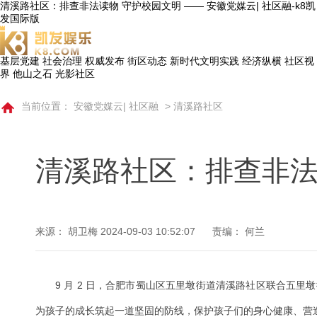
清溪路社区：排查非法读物 守护校园文明 —— 安徽党媒云| 社区融-k8凯
发国际版
基层党建
社会治理
权威发布
街区动态
新时代文明实践
经济纵横
社区视
界
他山之石
光影社区
当前位置：
安徽党媒云| 社区融
>
清溪路社区
清溪路社区：排查非法
来源： 胡卫梅
2024-09-03 10:52:07
责编： 何兰
9 月 2 日，合肥市蜀山区五里墩街道清溪路社区联合五里墩
为孩子的成长筑起一道坚固的防线，保护孩子们的身心健康、营