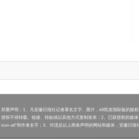
郑重声明：1、凡安徽日报社记者署名文字、图片，k8凯发国际版的版
授权不得转载、链接、转贴或以其他方式复制发表；2、已获授权的媒体
icon-all”和作者名字；3、对违反以上两条声明的网站和媒体，安徽