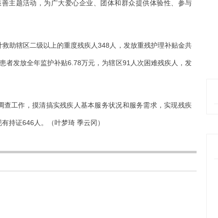
等慈善主题活动，为广大爱心企业、团体和群众提供体验性、参与
救助辖区二级以上的重度残疾人348人，发放重残护理补贴金共
重精患者发放全年监护补贴6.78万元，为辖区91人次困难残疾人，发
调查工作，摸清搞实残疾人基本服务状况和服务需求，实现残疾
有持证646人。（叶梦琦 季云冈）