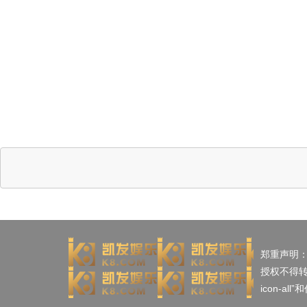
郑重声明
授权不得
icon-