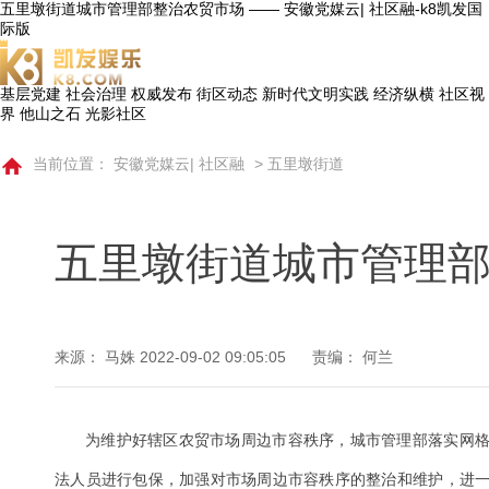
五里墩街道城市管理部整治农贸市场 —— 安徽党媒云| 社区融-k8凯发国
际版
基层党建
社会治理
权威发布
街区动态
新时代文明实践
经济纵横
社区视
界
他山之石
光影社区
当前位置：
安徽党媒云| 社区融
>
五里墩街道
五里墩街道城市管理
来源： 马姝
2022-09-02 09:05:05
责编： 何兰
为维护好辖区农贸市场周边市容秩序，城市管理部落实网
法人员进行包保，加强对市场周边市容秩序的整治和维护，进