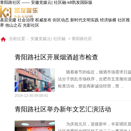
青阳路社区 —— 安徽党媒云| 社区融-k8凯发国际版
基层党建
社会治理
权威发布
街区动态
新时代文明实践
经济纵横
社区视
界
他山之石
光影社区
当前位置：
安徽党媒云| 社区融
> 青阳路社区
青阳路社区开展烟酒超市检查
随着春节的临近，烟酒市场需求日
法分子扰乱市场秩序，合肥市五里墩街
检查活动，督促商家诚信经营，禁 ...
2024-12-30 09:08:41
青阳路社区举办新年文艺汇演活动
为庆祝元旦，迎接新年，丰富辖区居