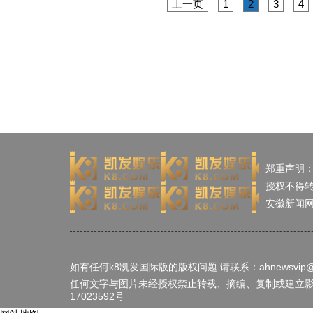
上一页
1
2
3
4
郑重声明
授权不得
安徽新闻
如有任何k8凯发国际版的版权问题 请联系：
ahnewsvip
任何文字与图片未经授权禁止转载、摘编、复制或建立影像，
17023592号