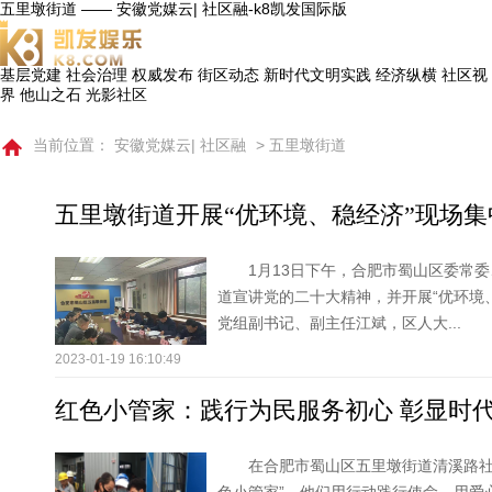
五里墩街道 —— 安徽党媒云| 社区融-k8凯发国际版
基层党建
社会治理
权威发布
街区动态
新时代文明实践
经济纵横
社区视
界
他山之石
光影社区
当前位置：
安徽党媒云| 社区融
> 五里墩街道
五里墩街道开展“优环境、稳经济”现场
1月13日下午，合肥市蜀山区委常
道宣讲党的二十大精神，并开展“优环境
党组副书记、副主任江斌，区人大...
2023-01-19 16:10:49
红色小管家：践行为民服务初心 彰显时
在合肥市蜀山区五里墩街道清溪路社