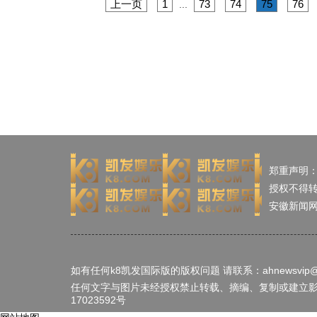
上一页
1
73
74
75
76
...
郑重声明
授权不得
安徽新闻
如有任何k8凯发国际版的版权问题 请联系：
ahnewsvip
任何文字与图片未经授权禁止转载、摘编、复制或建立影像，
17023592号