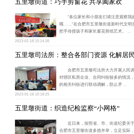
五里墩街道：巧手剪窗花 共享阖家欢
“各位家长和小朋友们请注意观察我
哦……”在合肥市五里墩街道新时代文明
把手传授孩子和家长窗花剪纸艺术。 ...
2023-01-16 15:14:26
五里墩司法所：整合各部门资源 化解居
合肥市五里墩司法所大力开展人民
对辖区私营企业、合同纠纷较多的情况
的相关纠纷进行联动调解，防止矛 ...
2023-01-16 10:18:25
五里墩街道：织造纪检监察“小网格”
近日来，按照省、市、街道纪委关
合肥市五里墩街道多措并举，立足实际