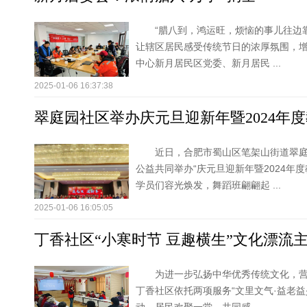
“腊八到，鸿运旺，烦恼的事儿往边
让辖区居民感受传统节日的浓厚氛围，
中心新月居民区党委、新月居民 ...
2025-01-06 16:37:38
翠庭园社区举办庆元旦迎新年暨2024年
近日，合肥市蜀山区笔架山街道翠
公益共同举办“庆元旦迎新年暨2024年
学员们容光焕发，舞蹈班翩翩起 ...
2025-01-06 16:05:05
丁香社区“小寒时节 豆趣横生”文化漂流
为进一步弘扬中华优秀传统文化，
丁香社区依托两项服务“文里文气·益老益