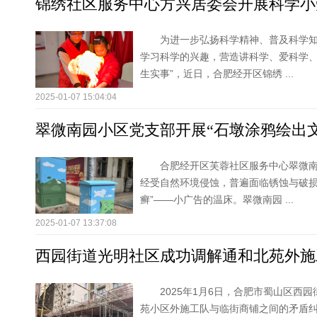
锦绣社区服务中心方兴居委会开展科学小
为进一步弘扬科学精神、普及科学
学习科学的兴趣，营造讲科学、爱科学、
生实事”，近日，合肥经开区锦绣 ...
2025-01-07 15:04:04
翠微南园小区党支部开展“石墩涂鸦绘出
合肥经开区芙蓉社区服务中心翠微
经受自然环境侵蚀，普遍面临锈蚀与破损
癣”——小广告的温床。翠微南园 ...
2025-01-07 13:37:08
西园街道光明社区成功调解通和北苑外施
2025年1月6日，合肥市蜀山区西
苑小区外施工队与临街商铺之间的矛盾