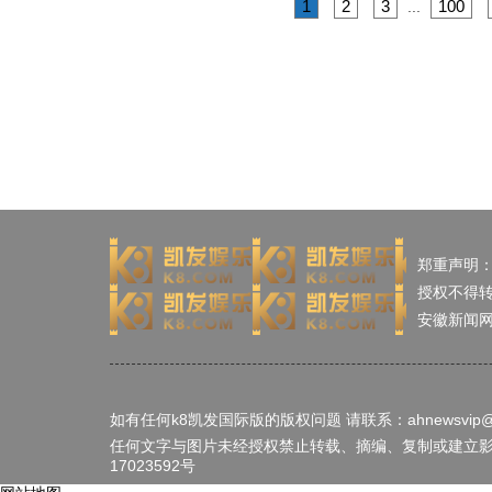
1
2
3
100
...
郑重声明
授权不得
安徽新闻
如有任何k8凯发国际版的版权问题 请联系：
ahnewsvip
任何文字与图片未经授权禁止转载、摘编、复制或建立影像，
17023592号