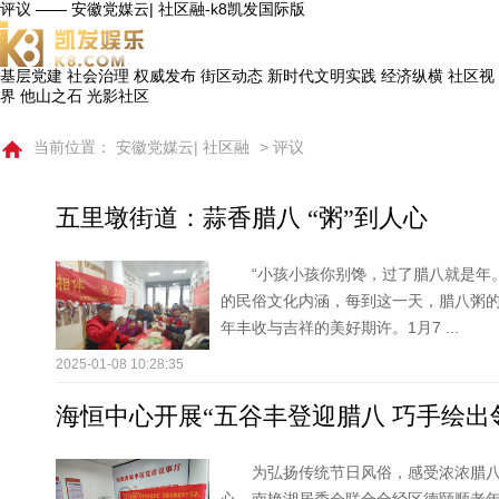
评议 —— 安徽党媒云| 社区融-k8凯发国际版
基层党建
社会治理
权威发布
街区动态
新时代文明实践
经济纵横
社区视
界
他山之石
光影社区
当前位置：
安徽党媒云| 社区融
> 评议
五里墩街道：蒜香腊八 “粥”到人心
“小孩小孩你别馋，过了腊八就是年
的民俗文化内涵，每到这一天，腊八粥
年丰收与吉祥的美好期许。1月7 ...
2025-01-08 10:28:35
海恒中心开展“五谷丰登迎腊八 巧手绘出邻
为弘扬传统节日风俗，感受浓浓腊八