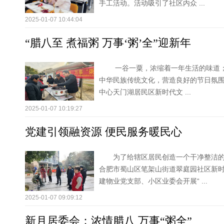
手工活动。活动吸引了社区内众 ...
2025-01-07 10:44:04
“腊八至 煮福粥 万事‘粥’全”迎新年
一谷一粟，浓缩着一年生活的味道
中华民族传统文化，营造良好的节日氛
中心天门湖居民区新时代文 ...
2025-01-07 10:19:27
党建引领融资源 便民服务暖民心
为了给辖区居民创造一个干净整洁
合肥市蜀山区笔架山街道翠庭园社区新
建物业党支部、小区业委会开展“ ...
2025-01-07 09:09:12
新月居委会：浓情腊八 万事“粥全”