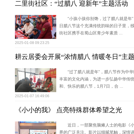
二里街社区：“过腊八 迎新年”主题活动
“小孩小孩你别馋，过了腊八就是年
日腊八节这个充满传统韵味的日子里，
街社区携手在蜀山区青少年素质 ...
2025-01-08 09:23:25
耕云居委会开展“浓情腊八 情暖冬日”主
“过了腊八就是年”，腊八节作为中
丰富的文化内涵，为进一步弘扬中华传
和、快乐的腊八节，1月7日，合 ...
2025-01-07 16:49:06
《小小的我》 点亮特殊群体希望之光
近日，一部聚焦脑瘫人士的电影《
界的广泛关注。影片以细腻笔触，深情